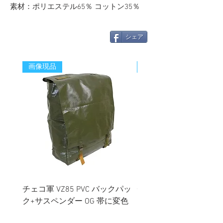
素材：ポリエステル65％ コットン35％
シェア
画像現品
新着
チェコ軍 VZ85 PVC バックパッ
チェコスロバキア軍 連
ク+サスペンダー OG 帯に変色
国章 ピンバッジ シルバ
有/画像現品
品デッドストック】の