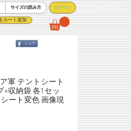
※ログインしなくても
ログイン
て
サイズの読み方
購入できます
をカート追加
シェア
ア軍 テントシート
プ+収納袋 各1セッ
※シート変色 画像現