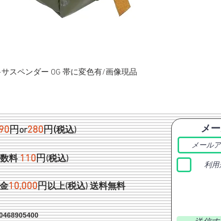
ク+サスペンダー OG 帯に変色有/画像現品
メー
90
円
280
円
(
or
税込)
1
10
円
手数料
(税込)
利用
1
0,000
円
金
以上(税込)
送料無料
468905400