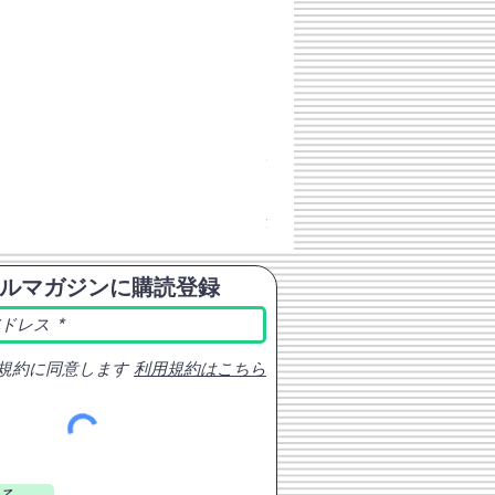
チェコスロバキア軍 連邦共
価格
￥398
消費税込み
ルマガジンに購読登録
規約に同意します
利用規約はこちら