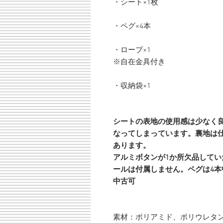
・シート×1枚
・ペグ×4本
・ロープ×1
※自在金具付き
・収納袋×1
シートの表地の使用感は少なく
なってしまっています。裏地は
あります。
アルミボタンが1か所欠品して
ールは付属しません。ペグは4本
中古可
素材：ポリアミド、ポリウレタ