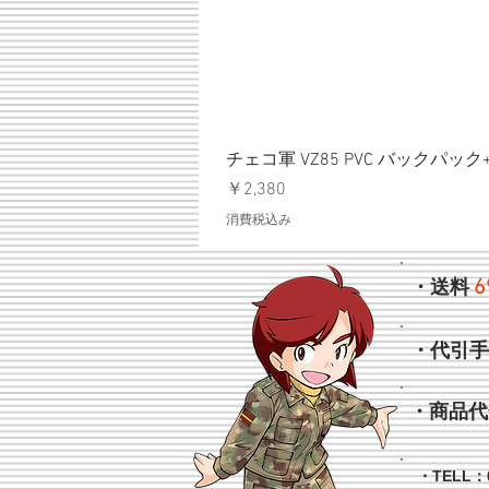
チェコ軍 VZ85 PVC バックパッ
価格
￥2,380
消費税込み
6
・送料
・代引
・商品代
・TELL：0