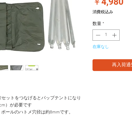
価
￥4,980
格
消費税込み
数量
*
在庫なし
再入荷通
。
2セットをつなげるとパップテントになり
cm）が必要です
ポールのハトメ穴径は約8mmです。