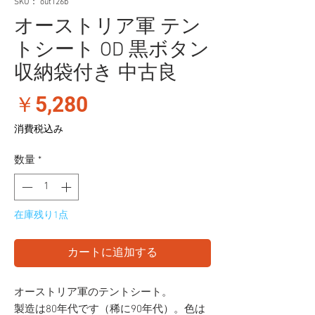
SKU： out126b
オーストリア軍 テン
トシート OD 黒ボタン
収納袋付き 中古良
価
￥5,280
格
消費税込み
数量
*
在庫残り1点
カートに追加する
オーストリア軍のテントシート。
製造は80年代です（稀に90年代）。色は