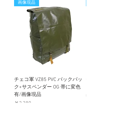
画像現品
新着
チェコ軍 VZ85 PVC バックパッ
チェコスロバキア軍 連
ク+サスペンダー OG 帯に変色
国章 ピンバッジ シルバ
有/画像現品
品デッドストック】の
価格
価格
￥2,380
￥398
消費税込み
消費税込み
メールマガジンに購読登録