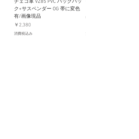
チェコ軍 VZ85 PVC バックパッ
チェコスロバキア軍 連
ク+サスペンダー OG 帯に変色
国章 ピンバッジ シルバ
有/画像現品
品デッドストック】の
価格
価格
￥2,380
￥398
消費税込み
消費税込み
メールマガジンに購読登録
利用規約に同意します
利用規約
はこちら
送信する