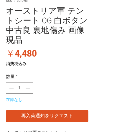
SKU： out096f
オーストリア軍 テン
トシート OG 白ボタン
中古良 裏地傷み 画像
現品
価
￥4,480
格
消費税込み
数量
*
在庫なし
再入荷通知をリクエスト