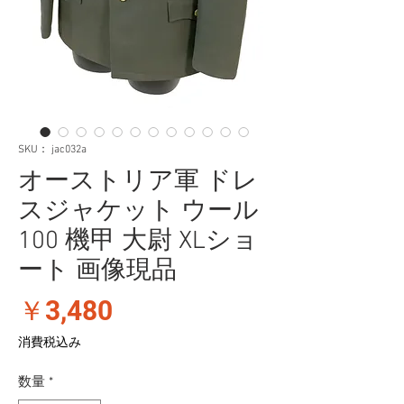
SKU： jac032a
オーストリア軍 ドレ
スジャケット ウール
100 機甲 大尉 XLショ
ート 画像現品
価
￥3,480
格
消費税込み
数量
*