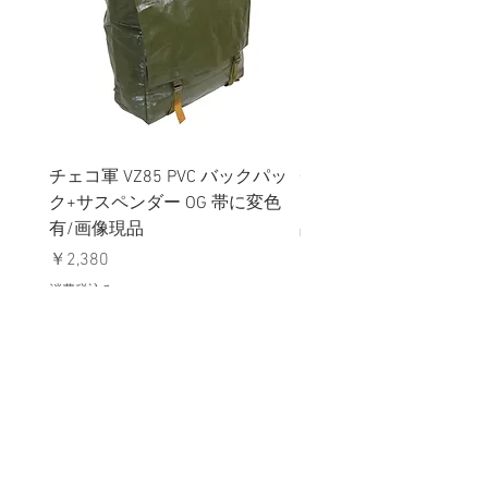
チェコ軍 VZ85 PVC バックパッ
チェコスロバキア軍 連
ク+サスペンダー OG 帯に変色
国章 ピンバッジ シルバ
有/画像現品
品デッドストック】の
価格
価格
￥2,380
￥398
消費税込み
消費税込み
メールマガジンに購読登録
利用規約に同意します
利用規約
はこちら