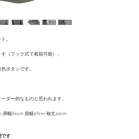
ット。
ます（フック式で着脱可能）。
銀色ボタンです。
。
オーダー的なものと思われます。
胴幅54cm 肩幅49cm 袖丈66cm
態です