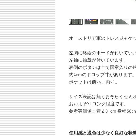
オーストリア軍のドレスジャケ
左胸に略綬のボードが付いてい
左袖に袖章が付いています。
表側のボタンは全て国章入りの
約4cmのドロップ寸があります
ポケットは前×4、内×1。
サイズ表記は無くおそらくセミ
おおよそXLロング程度です。
参考実測値：着丈81cm 身幅58cm 
使用感と退色は少なく良好な状