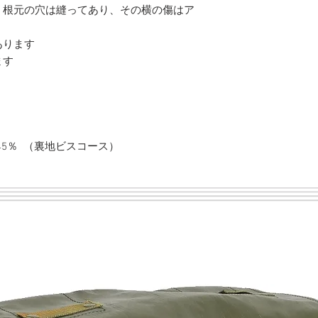
。根元の穴は縫ってあり、その横の傷はア
あります
ます
45％ （裏地ビスコース）