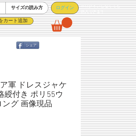
※ログインしなくても
ログイン
て
サイズの読み方
購入できます
をカート追加
シェア
ア軍 ドレスジャケ
略綬付き ポリ55ウ
Lロング 画像現品