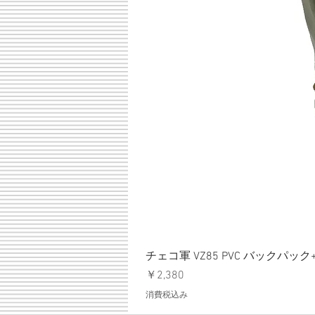
チェコ軍 VZ85 PVC バックパッ
価格
￥2,380
消費税込み