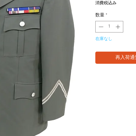
格
消費税込み
数量
*
在庫なし
再入荷通