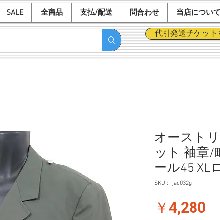
SALE
全商品
支払/配送
問合わせ
当店につい
代引発送チケット
オーストリ
ット 袖章/
ール45 X
SKU： jac032g
価
￥4,280