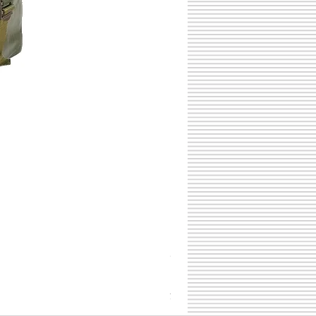
チェコスロバキア軍 連邦共
価格
￥398
消費税込み