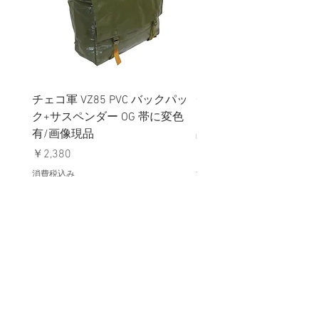
チェコ軍 VZ85 PVC バックパッ
チェコスロバキア軍 連
ク+サスペンダー OG 帯に変色
国章 ピンバッジ シルバ
有/画像現品
品デッドストック】の
価格
価格
￥2,380
￥398
消費税込み
消費税込み
メールマガジンに購読登録
利用規約に同意します
利用規約
はこちら