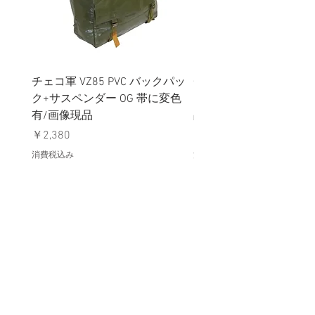
チェコ軍 VZ85 PVC バックパッ
チェコスロバキア軍 連
ク+サスペンダー OG 帯に変色
国章 ピンバッジ シルバ
有/画像現品
品デッドストック】の
価格
価格
￥2,380
￥398
消費税込み
消費税込み
メールマガジンに購読登録
利用規約に同意します
利用規約
はこちら