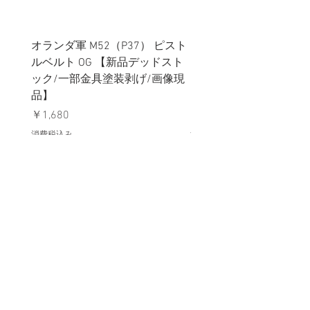
オランダ軍 M52（P37） ピスト
イギリス軍 ペルビック
ルベルト OG 【新品デッドスト
ターカバー グローイン
ック/一部金具塗装剥げ/画像現
ター MTP迷彩 【新品
品】
ック】
価格
価格
￥1,680
￥1,780
消費税込み
消費税込み
メールマガジンに購読登録
利用規約に同意します
利用規約
はこちら
送信する