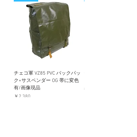
チェコ軍 VZ85 PVC バックパッ
チェコスロバキア軍 連
ク+サスペンダー OG 帯に変色
国章 ピンバッジ シルバ
有/画像現品
品デッドストック】の
価格
価格
￥2,380
￥398
消費税込み
消費税込み
メールマガジンに購読登録