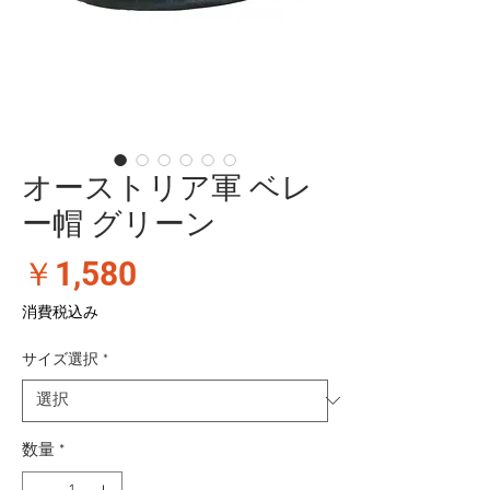
オーストリア軍 ベレ
ー帽 グリーン
価
￥1,580
格
消費税込み
サイズ選択
*
数量
*