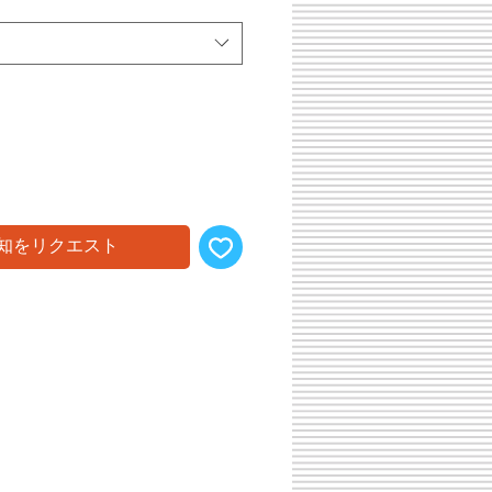
ル
価
格
知をリクエスト