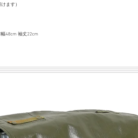
溶けます）
肩幅48cm 袖丈22cm