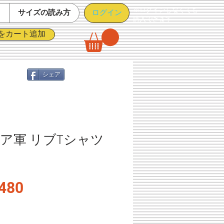
※ログインしなくても
ログイン
て
サイズの読み方
購入できます
をカート追加
シェア
ア軍 リブTシャツ
セ
480
ー