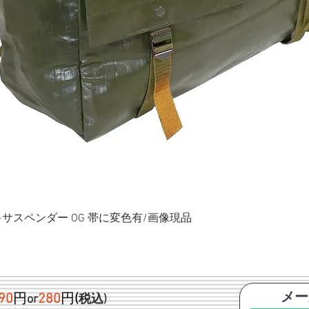
ク+サスペンダー OG 帯に変色有/画像現品
メー
90
円
280
円
(
or
税込)