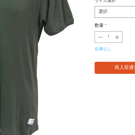
価
サイズ選択
*
格
選択
数量
*
在庫なし
再入荷通