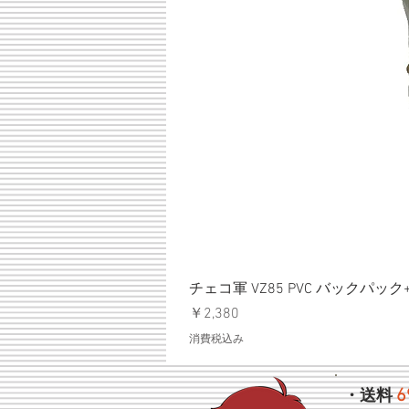
チェコ軍 VZ85 PVC バックパッ
価格
￥2,380
消費税込み
6
・送料