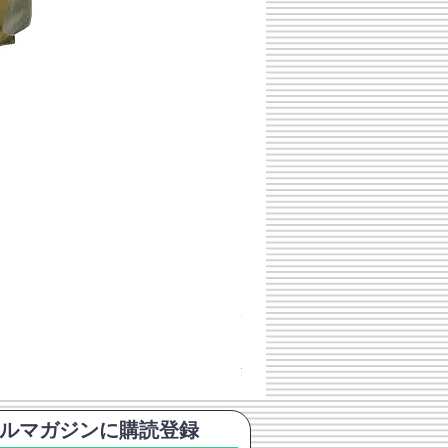
チェコスロバキア軍 連邦共
価格
￥398
消費税込み
ルマガジンに購読登録