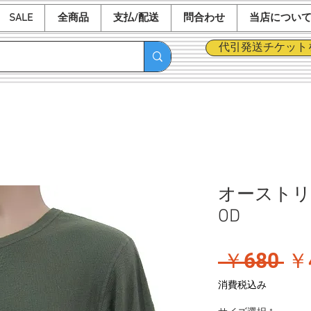
SALE
全商品
支払/配送
問合わせ
当店につい
代引発送チケット
オーストリ
OD
通
 ￥680 
￥
常
消費税込み