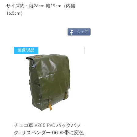
サイズ約：縦26cm 幅19cm（内幅
16.5cm）
シェア
画像現品
新着
チェコ軍 VZ85 PVC バックパッ
チェコスロバキア軍 連
ク+サスペンダー OG ※帯に変色
国章 ピンバッジ シルバ