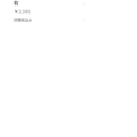
有
品デッドストック】の
価格
価格
￥2,380
￥398
消費税込み
消費税込み
メールマガジンに購読登録
利用規約に同意します
利用規約
はこちら
送信する