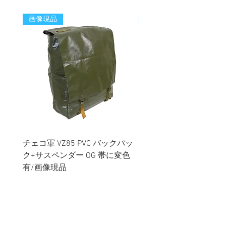
画像現品
新着
チェコ軍 VZ85 PVC バックパッ
チェコスロバキア軍 連
ク+サスペンダー OG 帯に変色
国章 ピンバッジ シルバ
有/画像現品
品デッドストック】の
価格
価格
￥2,380
￥398
消費税込み
消費税込み