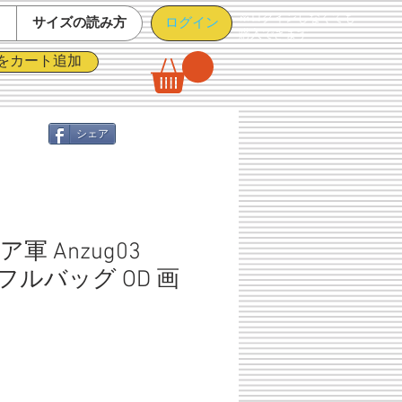
※ログインしなくても
ログイン
て
サイズの読み方
購入できます
をカート追加
シェア
軍 Anzug03
ッフルバッグ OD 画