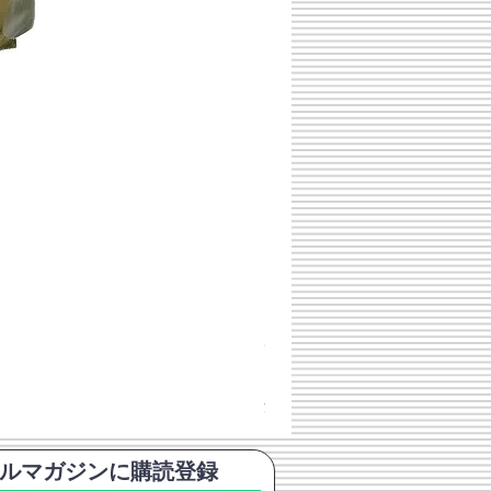
チェコスロバキア軍 連邦共
価格
￥398
消費税込み
ルマガジンに購読登録