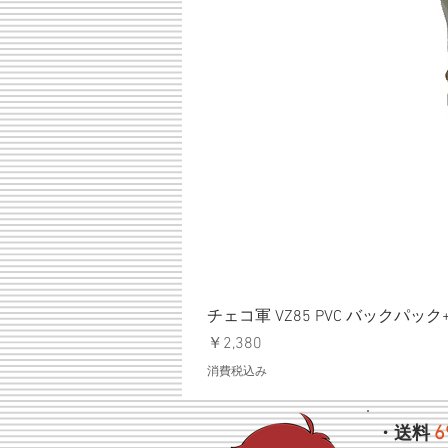
チェコ軍 VZ85 PVC バックパッ
価格
￥2,380
消費税込み
6
・送料