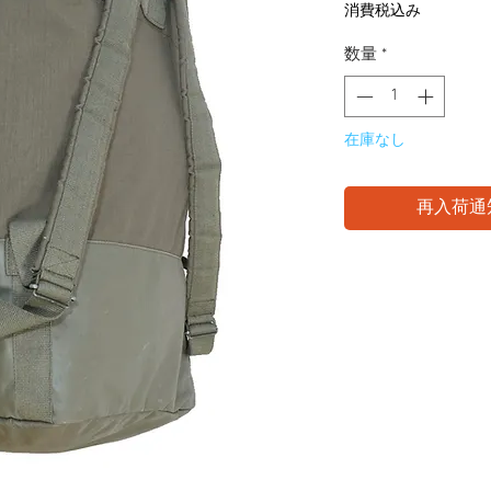
格
消費税込み
数量
*
在庫なし
再入荷通