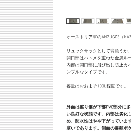
オーストリア軍のANZUG03（K
リュックサックとして背負うか
開口部はハトメを重ねた金属ル
内部は開口部に飛び出し防止カ
ンプルなタイプです。
容量はおおよそ100L程度です。
外面は擦り傷が下部PVC部分に
い良好な状態です。内部は劣化
め、防水性はやや下がっていま
塞いであります。側面の書類ポ