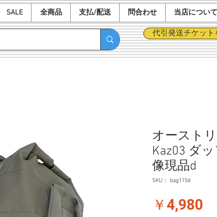
SALE
全商品
支払/配送
問合わせ
当店につい
代引発送チケット
オーストリア
Kaz03 ダ
像現品d
SKU： bag115d
価
￥4,980