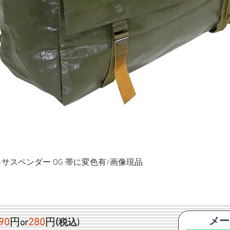
ク+サスペンダー OG 帯に変色有/画像現品
メー
90
円
280
円
(
or
税込)