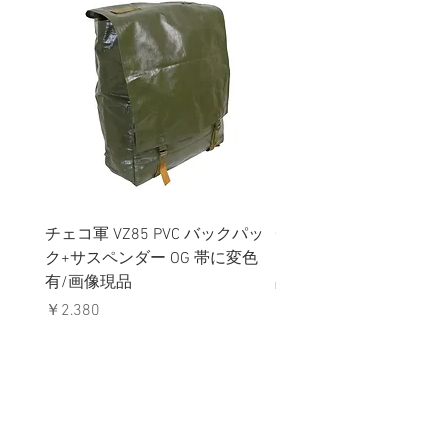
チェコ軍 VZ85 PVC バックパッ
チェコスロバキア軍 連
ク+サスペンダー OG 帯に変色
国章 ピンバッジ シルバ
有/画像現品
品デッドストック】の
価格
価格
￥2,380
￥398
消費税込み
消費税込み
メールマガジンに購読登録