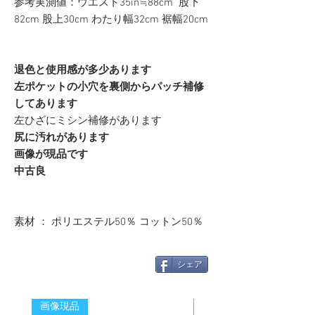
参考実測値：ウエスト35in≒88cm 股下
82cm 股上30cm わたり幅32cm 裾幅20cm
退色と使用感が多少あります
左ポケットの小穴を裏側からパッチ補修
してあります
左ひざにミシン補修があります
尻に汚れがあります
画像が現品です
中古良
素材 ： ポリエステル50％ コットン50％
シェア
画像現品
新着