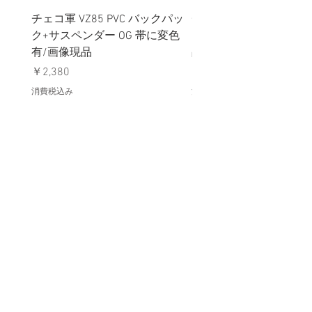
チェコ軍 VZ85 PVC バックパッ
チェコスロバキア軍 連
ク+サスペンダー OG 帯に変色
国章 ピンバッジ シルバ
有/画像現品
品デッドストック】の
価格
価格
￥2,380
￥398
消費税込み
消費税込み
メールマガジンに購読登録
利用規約に同意します
利用規約
はこちら
送信する