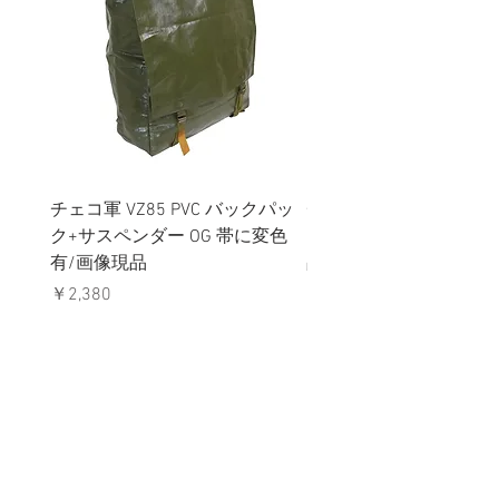
チェコ軍 VZ85 PVC バックパッ
チェコスロバキア軍 連
ク+サスペンダー OG 帯に変色
国章 ピンバッジ シルバ
有/画像現品
品デッドストック】の
価格
価格
￥2,380
￥398
消費税込み
消費税込み
メールマガジンに購読登録