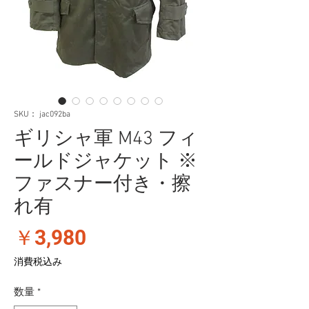
SKU： jac092ba
ギリシャ軍 M43 フィ
ールドジャケット ※
ファスナー付き・擦
れ有
価
￥3,980
格
消費税込み
数量
*