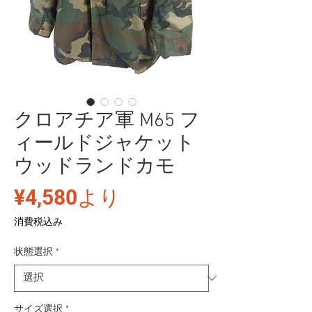
クロアチア軍 M65 フ
ィールドジャケット
ウッドランドカモ
セ
¥4,580
より
ー
消費税込み
ル
状態選択
*
価
格
サイズ選択
*