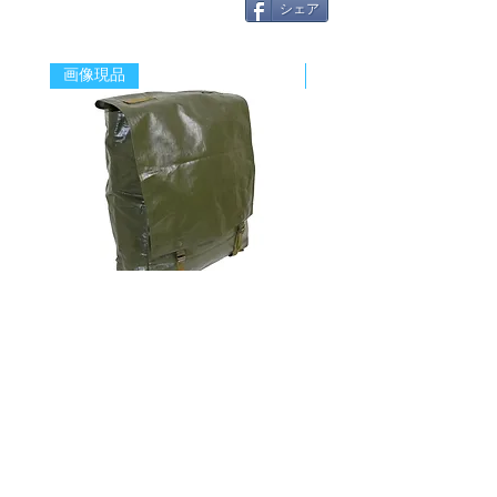
シェア
画像現品
新着
チェコ軍 VZ85 PVC バックパッ
チェコスロバキア軍 連
ク+サスペンダー OG 帯に変色
国章 ピンバッジ シルバ
有/画像現品
品デッドストック】の
価格
価格
￥2,380
￥398
消費税込み
消費税込み