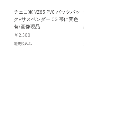
チェコ軍 VZ85 PVC バックパッ
チェコスロバキア軍 連
ク+サスペンダー OG 帯に変色
国章 ピンバッジ シルバ
有/画像現品
品デッドストック】の
価格
価格
￥2,380
￥398
消費税込み
消費税込み
メールマガジンに購読登録
利用規約に同意します
利用規約
はこちら
送信する