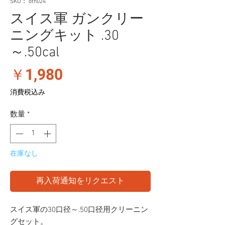
SKU： oth024
スイス軍 ガンクリー
ニングキット .30
～.50cal
価
￥1,980
格
消費税込み
数量
*
在庫なし
再入荷通知をリクエスト
スイス軍の30口径～.50口径用クリーニン
グセット。