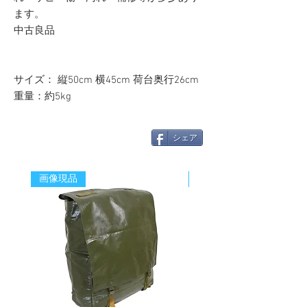
ます。
中古良品
サイズ： 縦50cm 横45cm 荷台奥行26cm
重量：約5kg
シェア
画像現品
新着