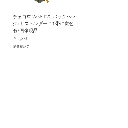
チェコ軍 VZ85 PVC バックパッ
チェコスロバキア軍 連
ク+サスペンダー OG 帯に変色
国章 ピンバッジ シルバ
有/画像現品
品デッドストック】の
価格
価格
￥2,380
￥398
消費税込み
消費税込み
メールマガジンに購読登録
利用規約に同意します
利用規約
はこちら
送信する