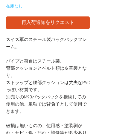
在庫なし
再入荷通知をリクエスト
スイス軍のスチール製バックパックフレ
ーム。
パイプと荷台はスチール製、
背部クッションとベルト類は皮革製とな
り、
ストラップと腰部クッションは丈夫なPVC
っぽい材質です。
別売りのM90バックパックを接続しての
使用の他、単独では背負子として使用で
きます。
破損は無いものの、使用感・塗装剥が
れ・サビ・傷・汚れ・補修等が多少あり