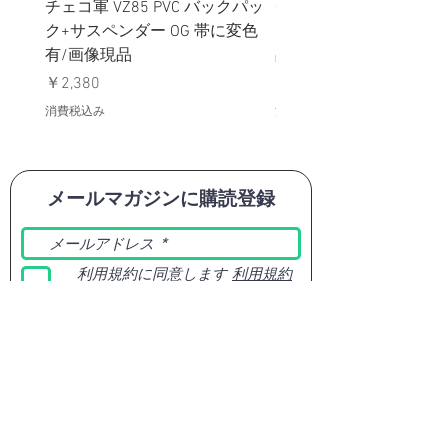
チェコ軍 VZ85 PVC バックパッ
チェコスロバキア軍 連
ク+サスペンダー OG 帯に変色
国章 ピンバッジ シルバ
有/画像現品
品デッドストック】の
価格
価格
￥2,380
￥398
消費税込み
消費税込み
メールマガジンに購読登録
利用規約に同意します
利用規約
はこちら
送信する