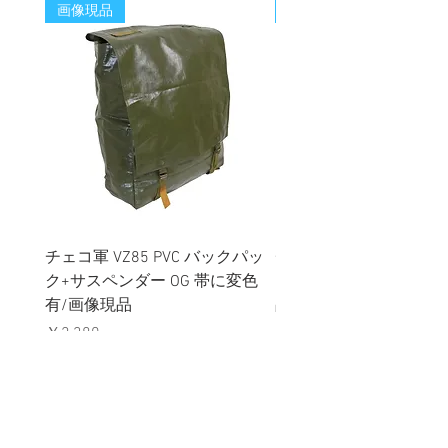
画像現品
新着
チェコ軍 VZ85 PVC バックパッ
チェコスロバキア軍 連
ク+サスペンダー OG 帯に変色
国章 ピンバッジ シルバ
有/画像現品
品デッドストック】の
価格
価格
￥2,380
￥398
消費税込み
消費税込み