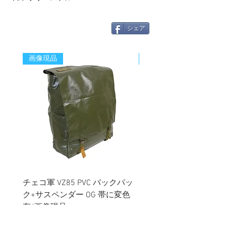
シェア
画像現品
新着
チェコ軍 VZ85 PVC バックパッ
チェコスロバキア軍 連
ク+サスペンダー OG 帯に変色
国章 ピンバッジ シルバ
有/画像現品
品デッドストック】の
価格
価格
￥2,380
￥398