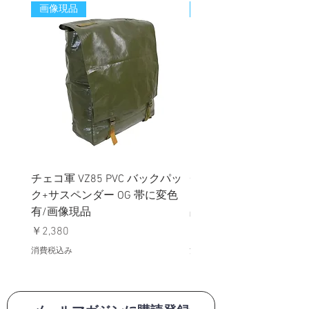
画像現品
新着
チェコ軍 VZ85 PVC バックパッ
チェコスロバキア軍 連
ク+サスペンダー OG 帯に変色
国章 ピンバッジ シルバ
有/画像現品
品デッドストック】の
価格
価格
￥2,380
￥398
消費税込み
消費税込み