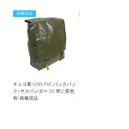
画像現品
新着
チェコ軍 VZ85 PVC バックパッ
チェコスロバキア軍 連
ク+サスペンダー OG 帯に変色
国章 ピンバッジ シルバ
有/画像現品
品デッドストック】の
価格
価格
￥2,380
￥398
消費税込み
消費税込み