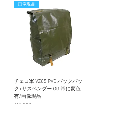
画像現品
新着
チェコ軍 VZ85 PVC バックパッ
チェコスロバキア軍 連
ク+サスペンダー OG 帯に変色
国章 ピンバッジ シルバ
有/画像現品
品デッドストック】の
価格
価格
￥2,380
￥398
消費税込み
消費税込み