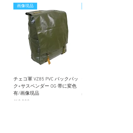
画像現品
新着
チェコ軍 VZ85 PVC バックパッ
チェコスロバキア軍 連
ク+サスペンダー OG 帯に変色
国章 ピンバッジ シルバ
有/画像現品
品デッドストック】の
価格
価格
￥2,380
￥398
消費税込み
消費税込み