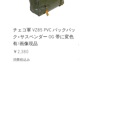
チェコ軍 VZ85 PVC バックパッ
チェコスロバキア軍 連
ク+サスペンダー OG 帯に変色
国章 ピンバッジ シルバ
有/画像現品
品デッドストック】の
価格
価格
￥2,380
￥398
消費税込み
消費税込み
メールマガジンに購読登録
利用規約に同意します
利用規約
はこちら