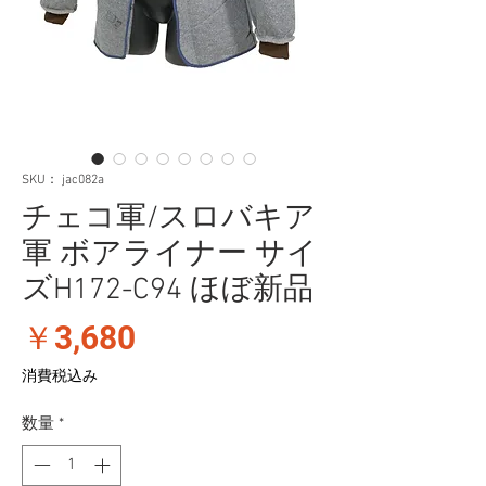
SKU： jac082a
チェコ軍/スロバキア
軍 ボアライナー サイ
ズH172-C94 ほぼ新品
価
￥3,680
格
消費税込み
数量
*