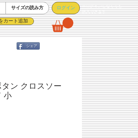
※ログインしなくても
ログイン
て
サイズの読み方
購入できます
をカート追加
シェア
ボタン クロスソー
 小