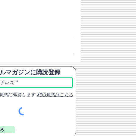
チェコスロバキア軍 連邦共
価格
￥398
消費税込み
ルマガジンに購読登録
規約に同意します
利用規約はこちら
る