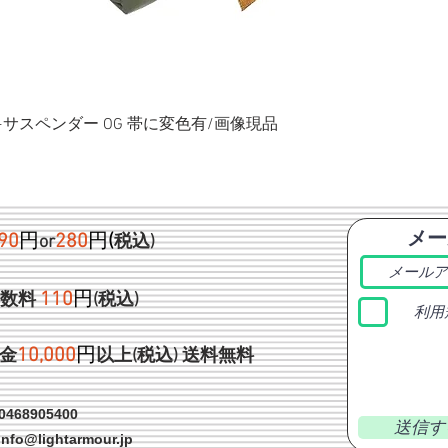
ク+サスペンダー OG 帯に変色有/画像現品
メー
90
円
280
円
(
or
税込)
1
10
円
手数料
(税込)
利用
1
0,000
円
金
以上(税込)
送料無料
468905400
送信す
info@lightarmour.jp