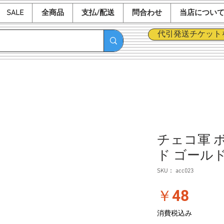
SALE
全商品
支払/配送
問合わせ
当店につい
代引発送チケット
チェコ軍 
ド ゴールド
SKU： acc023
価
￥48
格
消費税込み