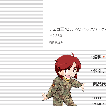
チェコ軍 VZ85 PVC バックパッ
価格
￥2,380
消費税込み
6
・送料
・代引
・商品代
・TELL：0
・MAIL：