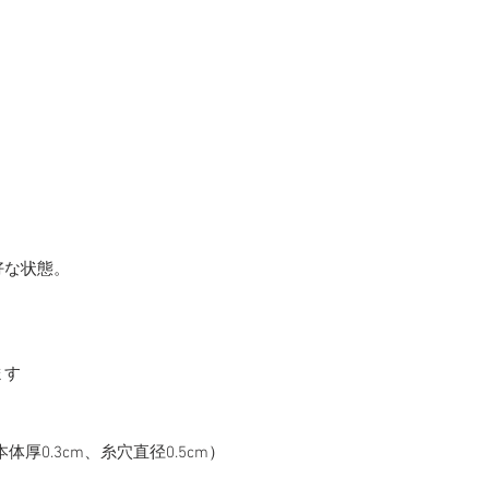
好な状態。
ます
（本体厚0.3cm、糸穴直径0.5cm）