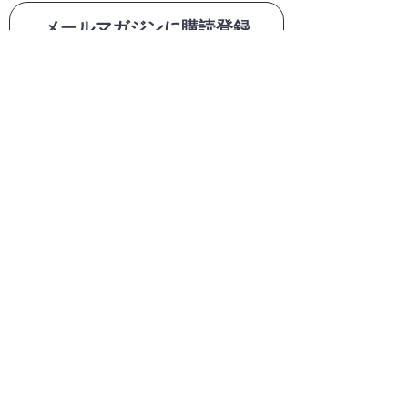
メールマガジンに購読登録
利用規約に同意します
利用規約
はこちら
送信する
1
0,000
円
・商品代金
以上(税込)
送料無料
6
90
円
280
円
(
・送料
or
税込)
1
10
円
・代引手数料
(税込)