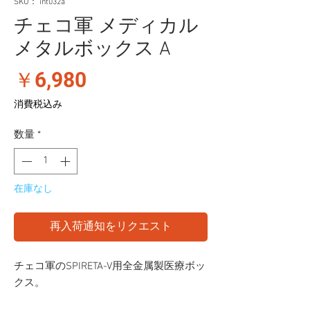
SKU： int032a
チェコ軍 メディカル
メタルボックス A
価
￥6,980
格
消費税込み
数量
*
在庫なし
再入荷通知をリクエスト
チェコ軍のSPIRETA-V用全金属製医療ボッ
クス。