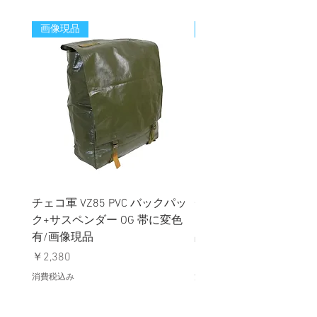
画像現品
新着
チェコ軍 VZ85 PVC バックパッ
チェコスロバキア軍 連
ク+サスペンダー OG 帯に変色
国章 ピンバッジ シルバ
有/画像現品
品デッドストック】の
価格
価格
￥2,380
￥398
消費税込み
消費税込み