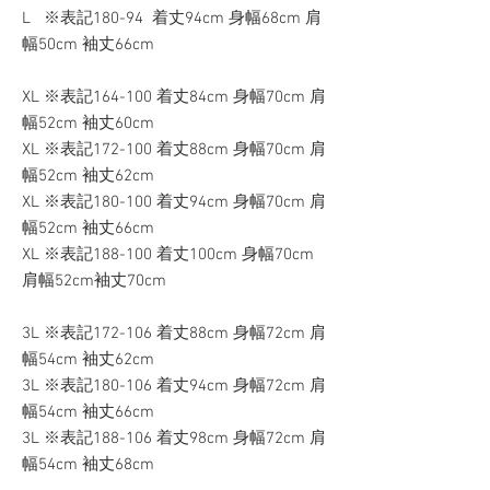
L ※表記180-94 着丈94cm 身幅68cm 肩
幅50cm 袖丈66cm
XL ※表記164-100 着丈84cm 身幅70cm 肩
幅52cm 袖丈60cm
XL ※表記172-100 着丈88cm 身幅70cm 肩
幅52cm 袖丈62cm
XL ※表記180-100 着丈94cm 身幅70cm 肩
幅52cm 袖丈66cm
XL ※表記188-100 着丈100cm 身幅70cm
肩幅52cm袖丈70cm
3L ※表記172-106 着丈88cm 身幅72cm 肩
幅54cm 袖丈62cm
3L ※表記180-106 着丈94cm 身幅72cm 肩
幅54cm 袖丈66cm
3L ※表記188-106 着丈98cm 身幅72cm 肩
幅54cm 袖丈68cm