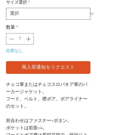
サイズ選択
*
数量
*
在庫なし
再入荷通知をリクエスト
チェコ軍またはチェコスロバキア軍のパ
ーカージャケット。
フード、ベルト、襟ボア、ボアライナー
のセット。
前合わせはファスナー+ボタン。
ポケットは前面×4。