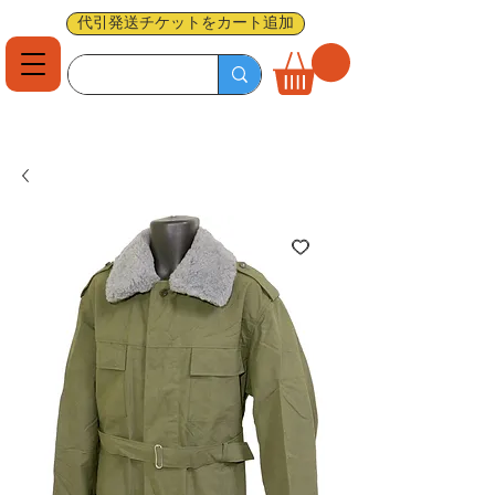
代引発送チケットをカート追加