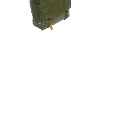
チェコ軍 VZ85 PVC バックパッ
チェコスロバキア軍 連
ク+サスペンダー OG 帯に変色
国章 ピンバッジ シルバ
有/画像現品
品デッドストック】の
価格
価格
￥2,380
￥398
消費税込み
消費税込み
メールマガジンに購読登録
利用規約に同意します
利用規約
はこちら