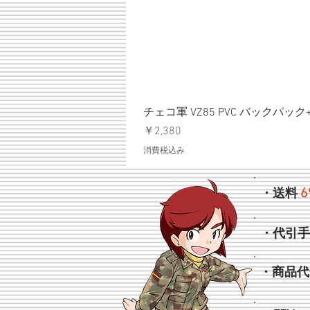
チェコ軍 VZ85 PVC バックパッ
価格
￥2,380
消費税込み
6
・送料
・代引
・商品代