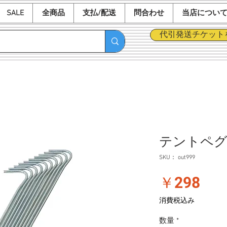
SALE
全商品
支払/配送
問合わせ
当店につい
代引発送チケット
テントペグ
SKU： out999
価
￥298
格
消費税込み
数量
*