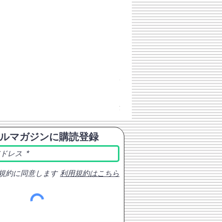
チェコスロバキア軍 連邦共
価格
￥398
消費税込み
ルマガジンに購読登録
規約に同意します
利用規約はこちら