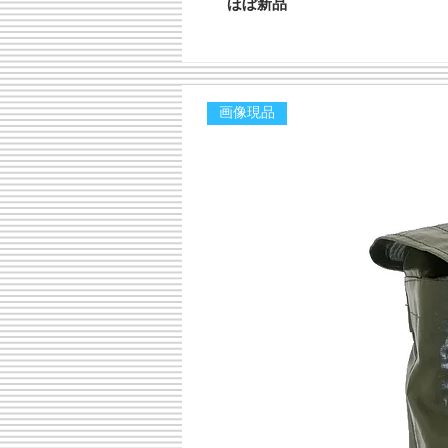
ほぼ新品
画像現品