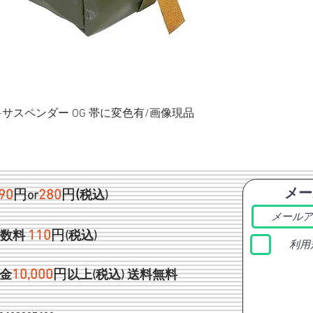
ク+サスペンダー OG 帯に変色有/画像現品
メー
90
円
280
円
(
or
税込)
1
10
円
手数料
(税込)
利用
1
0,000
円
金
以上(税込)
送料無料