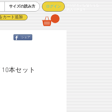
※ログインしなくても
ログイン
て
サイズの読み方
購入できます
をカート追加
シェア
 10本セット