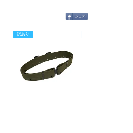
シェア
訳あり
新着
オランダ軍 M52（P37） ピスト
イギリス軍 ペルビック
ルベルト OG 【新品デッドスト
ターカバー グローイン
ック/一部金具塗装剥げ/画像現
ター MTP迷彩 【新品
品】
ック】