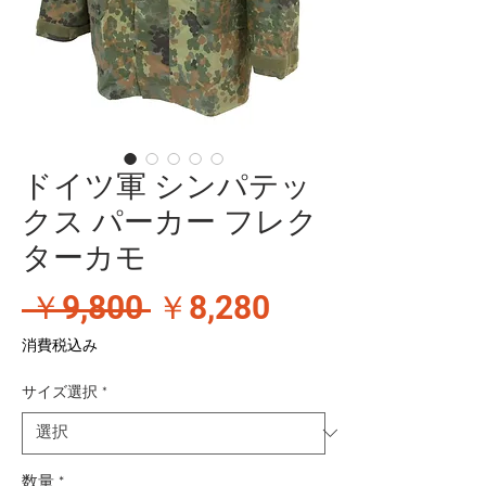
ドイツ軍 シンパテッ
クス パーカー フレク
ターカモ
通
セ
 ￥9,800 
￥8,280
常
ー
消費税込み
価
ル
サイズ選択
*
格
価
格
数量
*