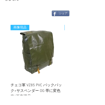
シェア
画像現品
新着
チェコ軍 VZ85 PVC バックパッ
チェコスロバキア軍 連
ク+サスペンダー OG 帯に変色
国章 ピンバッジ シルバ
有/画像現品
品デッドストック】の
価格
価格
￥2,380
￥398