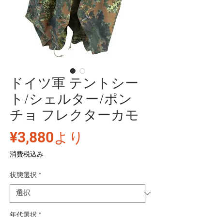
ドイツ軍 テントシー
ト/シェルター/ポン
チョ フレクターカモ
セ
¥3,880
より
ー
消費税込み
ル
状態選択
*
価
格
年代選択
*