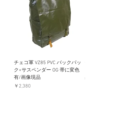
チェコ軍 VZ85 PVC バックパッ
チェコスロバキア軍 連
ク+サスペンダー OG 帯に変色
国章 ピンバッジ シルバ
有/画像現品
品デッドストック】の
価格
価格
￥2,380
￥398
消費税込み
消費税込み
メールマガジンに購読登録