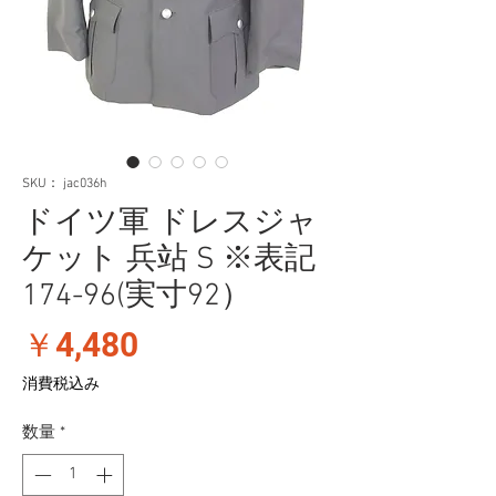
SKU： jac036h
ドイツ軍 ドレスジャ
ケット 兵站 S ※表記
174-96(実寸92）
価
￥4,480
格
消費税込み
数量
*