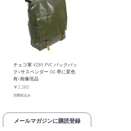
チェコ軍 VZ85 PVC バックパッ
チェコスロバキア軍 連
ク+サスペンダー OG 帯に変色
国章 ピンバッジ シルバ
有/画像現品
品デッドストック】の
価格
価格
￥2,380
￥398
消費税込み
消費税込み
メールマガジンに購読登録