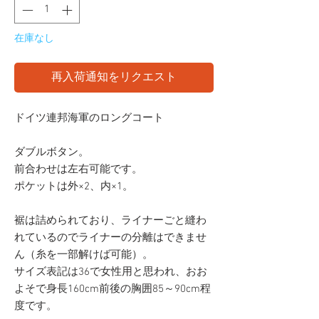
在庫なし
再入荷通知をリクエスト
ドイツ連邦海軍のロングコート
ダブルボタン。
前合わせは左右可能です。
ポケットは外×2、内×1。
裾は詰められており、ライナーごと縫わ
れているのでライナーの分離はできませ
ん（糸を一部解けば可能）。
サイズ表記は36で女性用と思われ、おお
よそで身長160cm前後の胸囲85～90cm程
度です。