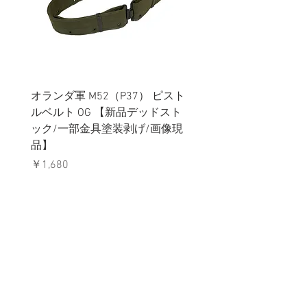
オランダ軍 M52（P37） ピスト
イギリス軍 ペルビック
ルベルト OG 【新品デッドスト
ターカバー グローイン
ック/一部金具塗装剥げ/画像現
ター MTP迷彩 【新品
品】
ック】
価格
価格
￥1,680
￥1,780
消費税込み
消費税込み
メールマガジンに購読登録
利用規約に同意します
利用規約
はこちら