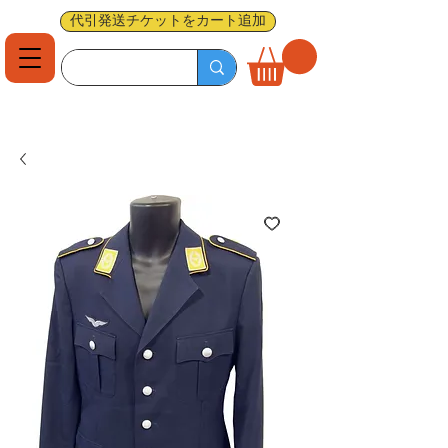
代引発送チケットをカート追加