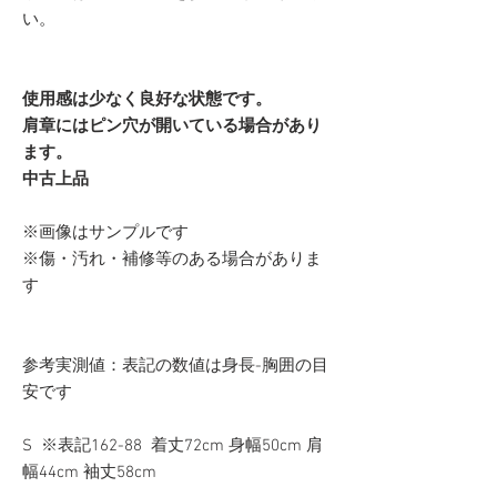
い。
使用感は少なく良好な状態です。
肩章にはピン穴が開いている場合があり
ます。
中古上品
※画像はサンプルです
※傷・汚れ・補修等のある場合がありま
す
参考実測値：表記の数値は身長-胸囲の目
安です
S ※表記162-88 着丈72cm 身幅50cm 肩
幅44cm 袖丈58cm