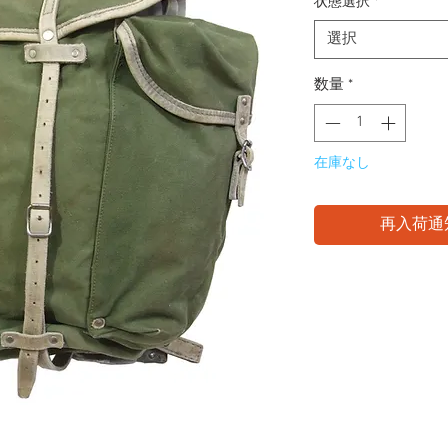
状態選択
*
選択
数量
*
在庫なし
再入荷通