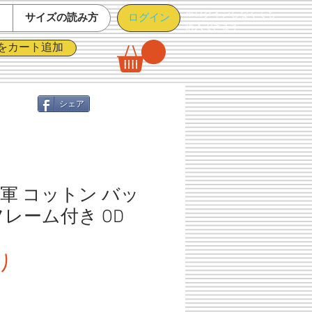
※ログインしなくても
ログイン
て
サイズの読み方
購入できます
をカート追加
シェア
軍 コットン バッ
レーム付き OD
セ
り
ー