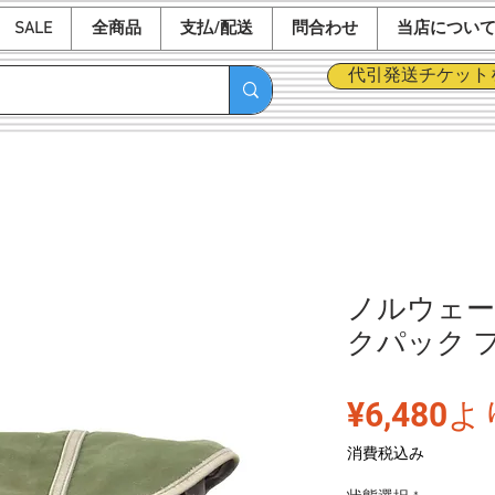
SALE
全商品
支払/配送
問合わせ
当店につい
代引発送チケット
ノルウェー
クパック フ
¥6,480
よ
消費税込み