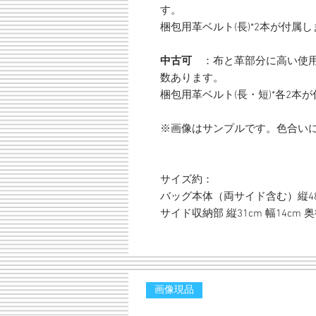
す。
梱包用革ベルト(長)*2本が付属し
中古可
：布と革部分に高い使用
数あります。
梱包用革ベルト(長・短)*各2本
※画像はサンプルです。色合い
サイズ約：
バッグ本体（両サイド含む）縦48cm
サイド収納部 縦31cm 幅14cm 奥
画像現品