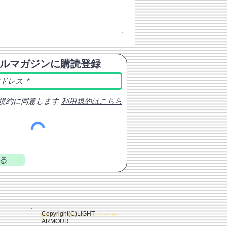
チェコスロバキア軍 連邦共
価格
￥398
消費税込み
ルマガジンに購読登録
規約に同意します
利用規約はこちら
る
Copyright(C)LIGHT-
- 軍用品 - サバイバルゲーム - アウトドア - ミリタリー - サー
プラス
ARMOUR