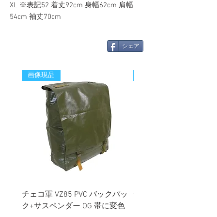
XL ※表記52 着丈92cm 身幅62cm 肩幅
54cm 袖丈70cm
シェア
画像現品
新着
チェコ軍 VZ85 PVC バックパッ
チェコスロバキア軍 連
ク+サスペンダー OG 帯に変色
国章 ピンバッジ シルバ