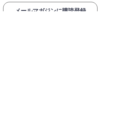
メールマガジンに購読登録
利用規約に同意します
利用規約
はこちら
送信する
1
0,000
円
・商品代金
以上(税込)
送料無料
6
90
円
280
円
(
・送料
or
税込)
1
10
円
・代引手数料
(税込)