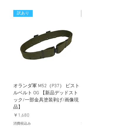
訳あり
新着
オランダ軍 M52（P37） ピスト
イギリス軍 ペルビック
ルベルト OG 【新品デッドスト
ターカバー グローイン
ック/一部金具塗装剥げ/画像現
ター MTP迷彩 【新品
品】
ック】
価格
価格
￥1,680
￥1,780
消費税込み
消費税込み