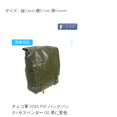
サイズ；縦2.6cm 横5.1cm 厚0.4mm
シェア
画像現品
新着
チェコ軍 VZ85 PVC バックパッ
チェコスロバキア軍 連
ク+サスペンダー OG 帯に変色
国章 ピンバッジ シルバ