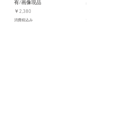
有/画像現品
品デッドストック】の
価格
価格
￥2,380
￥398
消費税込み
消費税込み
メールマガジンに購読登録
利用規約に同意します
利用規約
はこちら
送信する