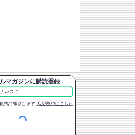
チェコスロバキア軍 連邦共
価格
￥398
消費税込み
ルマガジンに購読登録
規約に同意します
利用規約はこちら