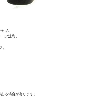
シャツ。
リーフ迷彩。
２。
等ある場合が有ります。