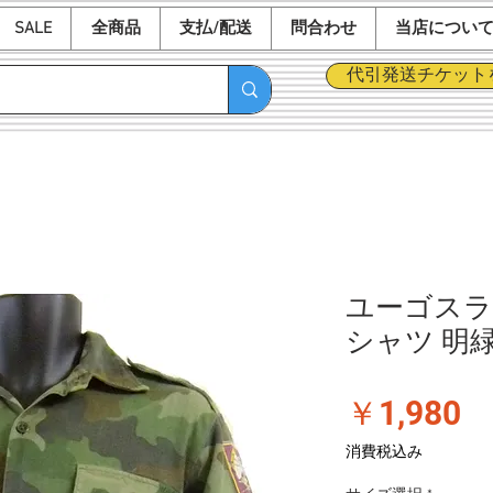
SALE
全商品
支払/配送
問合わせ
当店につい
代引発送チケット
ユーゴスラ
シャツ 明
価
￥1,980
格
消費税込み