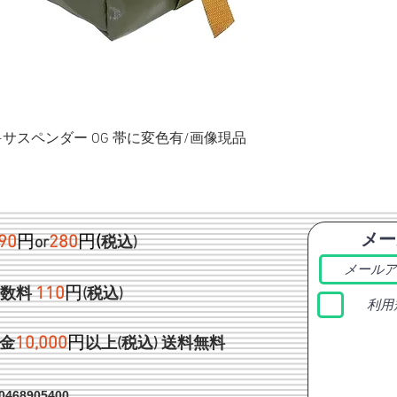
ク+サスペンダー OG 帯に変色有/画像現品
メー
90
円
280
円
(
or
税込)
1
10
円
手数料
(税込)
利用
1
0,000
円
金
以上(税込)
送料無料
468905400