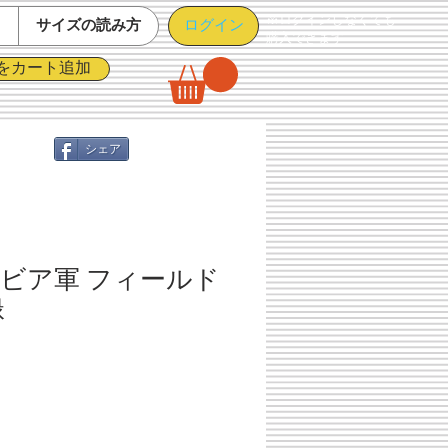
※ログインしなくても
ログイン
て
サイズの読み方
購入できます
をカート追加
シェア
ビア軍 フィールド
緑