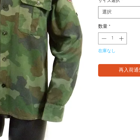
サイズ選択
*
選択
数量
*
在庫なし
再入荷通