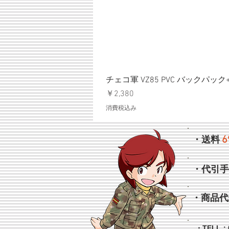
チェコ軍 VZ85 PVC バックパッ
価格
￥2,380
消費税込み
6
・送料
・代引
・商品代
・TELL：0