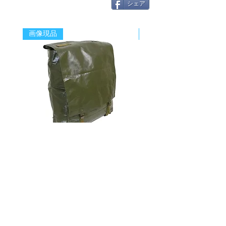
シェア
画像現品
新着
チェコ軍 VZ85 PVC バックパッ
チェコスロバキア軍 連
ク+サスペンダー OG 帯に変色
国章 ピンバッジ シルバ
有/画像現品
品デッドストック】の
価格
価格
￥2,380
￥398
消費税込み
消費税込み