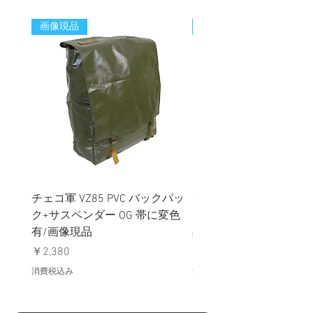
画像現品
新着
チェコ軍 VZ85 PVC バックパッ
チェコスロバキア軍 連
ク+サスペンダー OG 帯に変色
国章 ピンバッジ シルバ
有/画像現品
品デッドストック】の
価格
価格
￥2,380
￥398
消費税込み
消費税込み