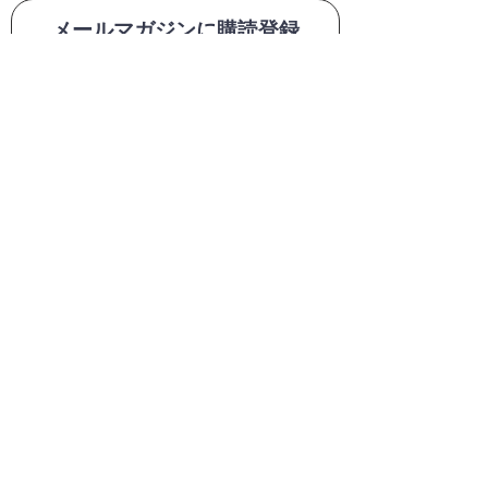
メールマガジンに購読登録
利用規約に同意します
利用規約
はこちら
送信する
1
0,000
円
・商品代金
以上(税込)
送料無料
6
90
円
280
円
(
・送料
or
税込)
1
10
円
・代引手数料
(税込)