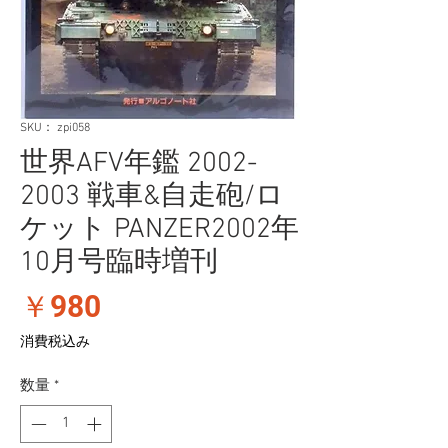
SKU： zpi058
世界AFV年鑑 2002-
2003 戦車&自走砲/ロ
ケット PANZER2002年
10月号臨時増刊
価
￥980
格
消費税込み
数量
*