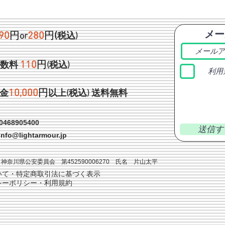
メー
90
円
280
円
(
or
税込)
1
10
円
手数料
(税込)
利用
1
0,000
円
金
以上(税込)
送料無料
468905400
送信す
info@lightarmour.jp
神奈川県公安委員会 第452590006270 氏名 片山太平
いて・特定商取引法に基づく表示
シーポリシー・利用規約