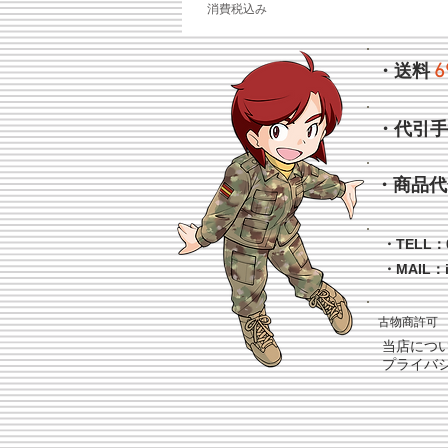
消費税込み
6
・送料
・代引
・商品代
・TELL：0
・MAIL：
古物商許可 
当店につ
プライバ