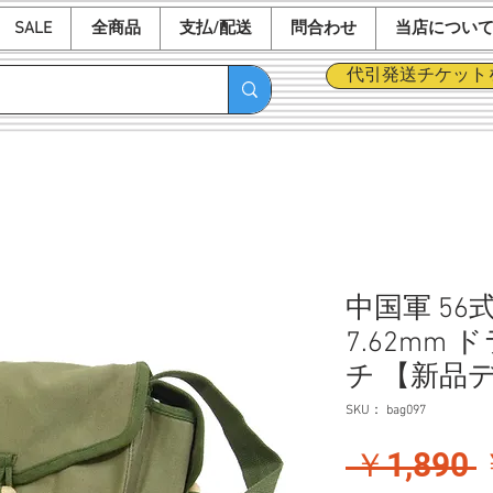
SALE
全商品
支払/配送
問合わせ
当店につい
代引発送チケット
中国軍 56
7.62mm
チ 【新品
SKU： bag097
 ￥1,890 