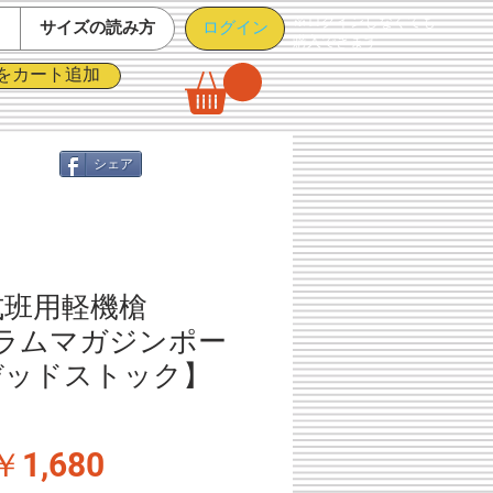
※ログインしなくても
ログイン
て
サイズの読み方
購入できます
をカート追加
シェア
式班用軽機槍
 ドラムマガジンポー
デッドストック】
通
セ
￥1,680