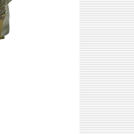
チェコスロバキア軍 連邦共
価格
￥398