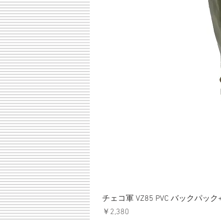
チェコ軍 VZ85 PVC バックパッ
価格
￥2,380