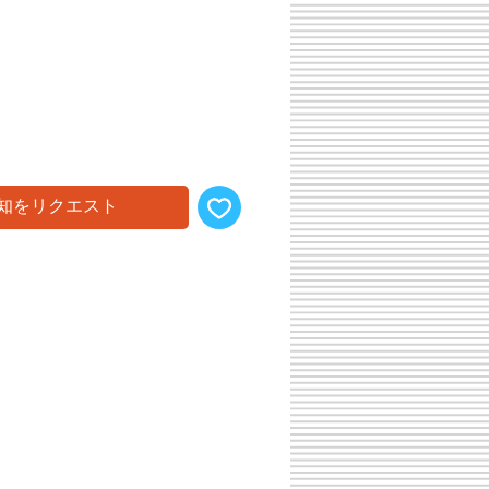
常
ー
価
ル
格
価
格
知をリクエスト