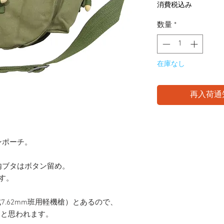
消費税込み
数量
*
在庫なし
再入荷通
ンポーチ。
内ブタはボタン留め。
す。
式7.62mm班用軽機槍）とあるので、
用と思われます。