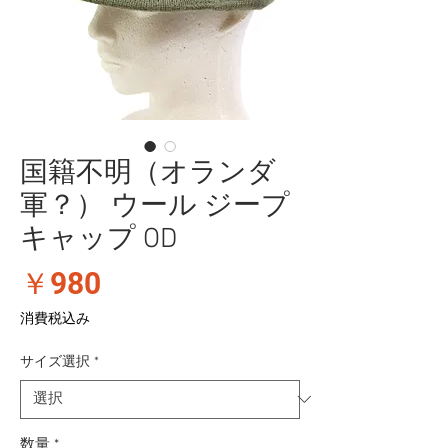
国籍不明（オランダ
軍？） ウール ジープ
キャップ OD
価
￥980
格
消費税込み
サイズ選択
*
数量
*