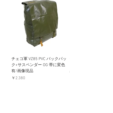
チェコ軍 VZ85 PVC バックパッ
チェコスロバキア軍 連
ク+サスペンダー OG 帯に変色
国章 ピンバッジ シルバ
有/画像現品
品デッドストック】の
価格
価格
￥2,380
￥398
消費税込み
消費税込み
メールマガジンに購読登録