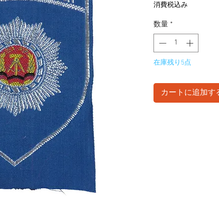
格
消費税込み
数量
*
在庫残り5点
カートに追加す