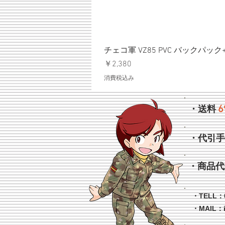
チェコ軍 VZ85 PVC バックパッ
価格
￥2,380
消費税込み
6
・送料
・代引
・商品代
・TELL：0
・MAIL：