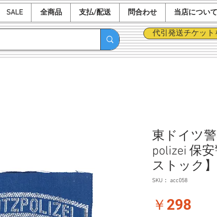
SALE
全商品
支払/配送
問合わせ
当店につい
代引発送チケット
東ドイツ警察
polizei
ストック】
SKU： acc058
価
￥298