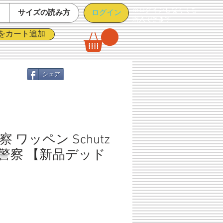
※ログインしなくても
ログイン
て
サイズの読み方
購入できます
をカート追加
シェア
 ワッペン Schutz
 保安警察 【新品デッド