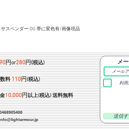
ク+サスペンダー OG 帯に変色有/画像現品
メー
90
円
280
円
(
or
税込)
1
10
円
手数料
(税込)
利用
1
0,000
円
金
以上(税込)
送料無料
468905400
送信す
info@lightarmour.jp