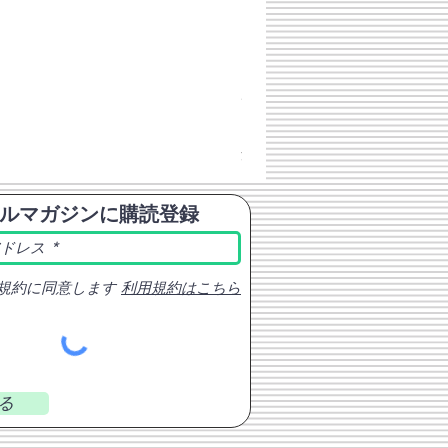
チェコスロバキア軍 連邦共
価格
￥398
消費税込み
ルマガジンに購読登録
規約に同意します
利用規約はこちら
る