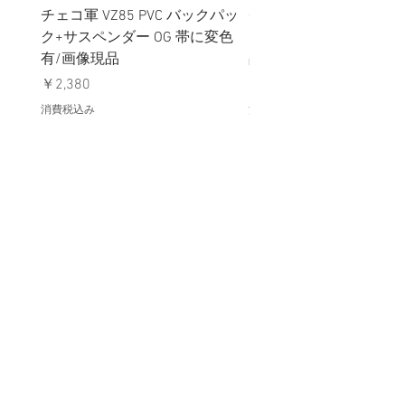
チェコ軍 VZ85 PVC バックパッ
チェコスロバキア軍 連
ク+サスペンダー OG 帯に変色
国章 ピンバッジ シルバ
有/画像現品
品デッドストック】の
価格
価格
￥2,380
￥398
消費税込み
消費税込み
メールマガジンに購読登録
利用規約に同意します
利用規約
はこちら
送信する